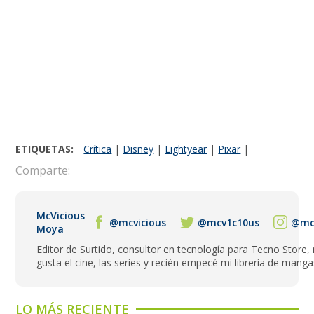
ETIQUETAS:
Crítica
|
Disney
|
Lightyear
|
Pixar
|
Comparte:
McVicious
@mcvicious
@mcv1c10us
@mcv
Moya
Editor de Surtido, consultor en tecnología para Tecno Store,
gusta el cine, las series y recién empecé mi librería de manga
LO MÁS RECIENTE