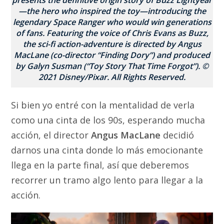
presents the definitive origin story of Buzz Lightyear
—the hero who inspired the toy—introducing the
legendary Space Ranger who would win generations
of fans. Featuring the voice of Chris Evans as Buzz,
the sci-fi action-adventure is directed by Angus
MacLane (co-director “Finding Dory”) and produced
by Galyn Susman (“Toy Story That Time Forgot”). ©
2021 Disney/Pixar. All Rights Reserved.
Si bien yo entré con la mentalidad de verla
como una cinta de los 90s, esperando mucha
acción, el director
Angus MacLane
decidió
darnos una cinta donde lo más emocionante
llega en la parte final, así que deberemos
recorrer un tramo algo lento para llegar a la
acción.