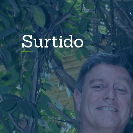
C
Surtido