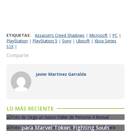
ETIQUETAS:
Assassin’s Creed Shadows
|
Microsoft
|
PC
|
PlayStation
|
PlayStation 5
|
Sony
|
Ubisoft
|
Xbox Series
S|X
|
Comparte:
Javier Martinez Garralda
Llega un nuevo tráiler de Persona 4
LO MÁS RECIENTE
Revival
Se habrían revelado más personajes DLC
para Marvel Tokon: Fighting Souls
Serious Sam: Shatterverse, una nueva