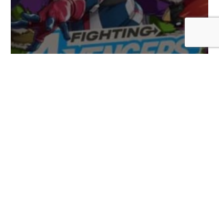
Hulk y su devastador combate son las
nuevas estrellas de la nueva guía de
Marvel Tōkon: Fighting Souls