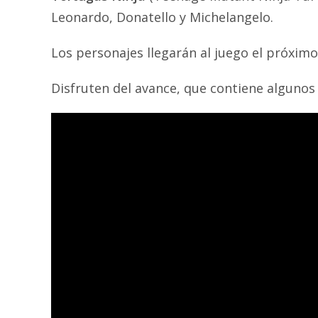
Leonardo, Donatello y Michelangelo.
Los personajes llegarán al juego el próximo
Disfruten del avance, que contiene alguno