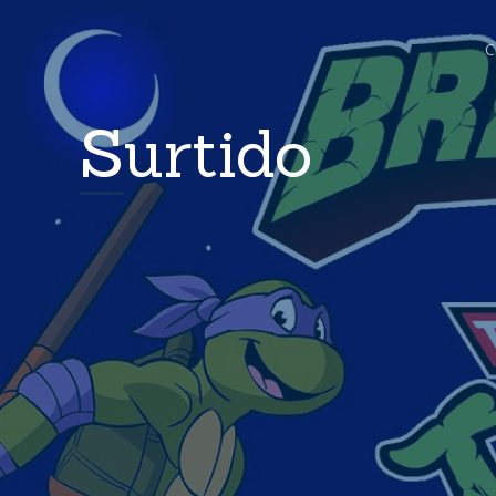
C
Surtido