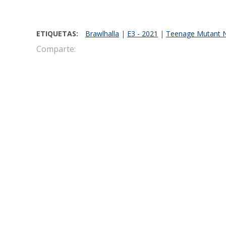
ETIQUETAS:
Brawlhalla
|
E3 - 2021
|
Teenage Mutant Ni
Comparte:
Javier Martinez Salazar
Director Editorial de la web de entretenimi
de entretenimiento y cultura pop El Langoy
LO MÁS RECIENTE