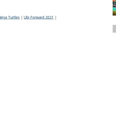
nja Turtles
|
Ubi Forward 2021
|
@mauzzer
@jmauzzer
ento Surtido.pe - Analista de Esports. Podcaster del podcast
.