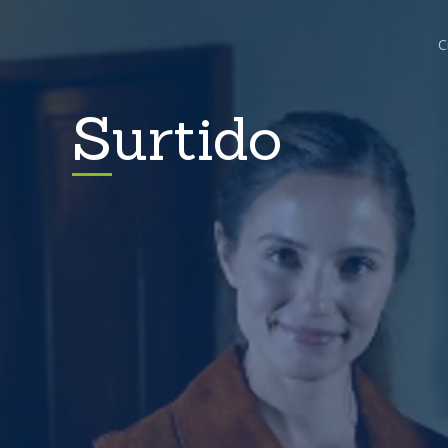
C
Surtido