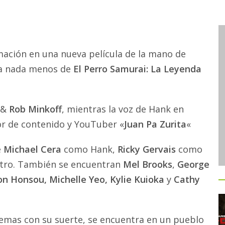
imación en una nueva película de la mano de
ta nada menos de
El Perro Samurai: La Leyenda
&
Rob Minkoff
, mientras la voz de Hank en
or de contenido y YouTuber «
Juan Pa Zurita
«
e
Michael Cera
como Hank,
Ricky Gervais
como
tro. También se encuentran
Mel Brooks
,
George
mon Honsou, Michelle Yeo, Kylie Kuioka
y
Cathy
lemas con su suerte, se encuentra en un pueblo