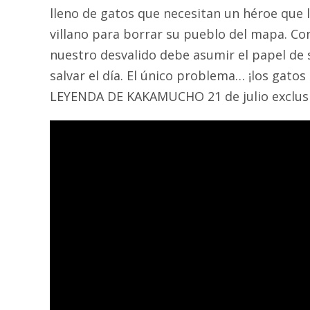
lleno de gatos que necesitan un héroe que 
villano para borrar su pueblo del mapa. Co
nuestro desvalido debe asumir el papel de 
salvar el día. El único problema… ¡los gato
LEYENDA DE KAKAMUCHO 21 de julio exclus