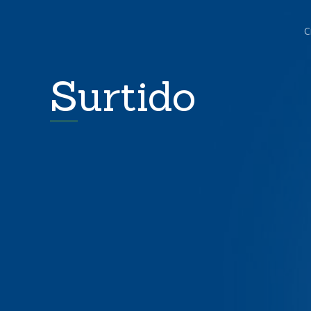
C
Surtido