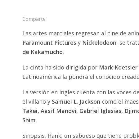
Comparte:
Las artes marciales regresan al cine de an
Paramount Pictures
y
Nickelodeon
, se tra
de Kakamucho
.
La cinta ha sido dirigida por
Mark Koetsier
Latinoamérica la pondrá el conocido cread
La versión en ingles cuenta con las voces d
el villano y
Samuel L. Jackson
como el maes
Takei, Aasif Mandvi
,
Gabriel Iglesias, Dji
Shim
.
Sinopsis: Hank, un sabueso que tiene prob