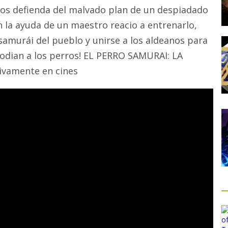
los defienda del malvado plan de un despiadado
n la ayuda de un maestro reacio a entrenarlo,
samurái del pueblo y unirse a los aldeanos para
s odian a los perros! EL PERRO SAMURAI: LA
ivamente en cines