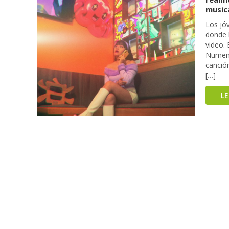
musica
Los jó
donde l
video.
Numen 
canción
[…]
L