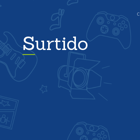
C
Surtido