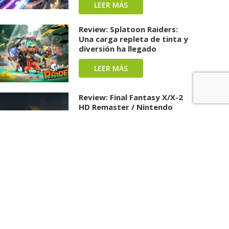
LEER MÁS
Review: Splatoon Raiders:
Una carga repleta de tinta y
diversión ha llegado
LEER MÁS
Review: Final Fantasy X/X-2
HD Remaster / Nintendo
Switch 2: Si nunca has
visitado Spira, este es el
momento perfecto
LEER MÁS