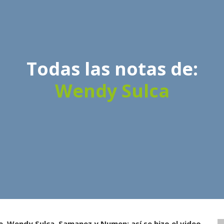
Todas las notas de:
Wendy Sulca
e, Wendy Sulca, Samanez y Numen: así se hizo el video