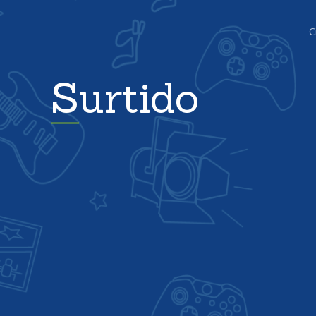
C
Surtido