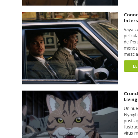
Conoce
Inters
Vaya c
películ
de Per
menos q
mezcla 
L
Crunch
Living
Un nue
Nyaight
post-a
ilustr
virus 