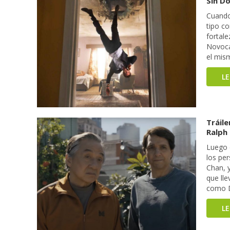
Sin Do
Cuando
tipo co
fortale
Novocai
el mis
L
Tráile
Ralph
Luego 
los pe
Chan, y
que ll
como D
L