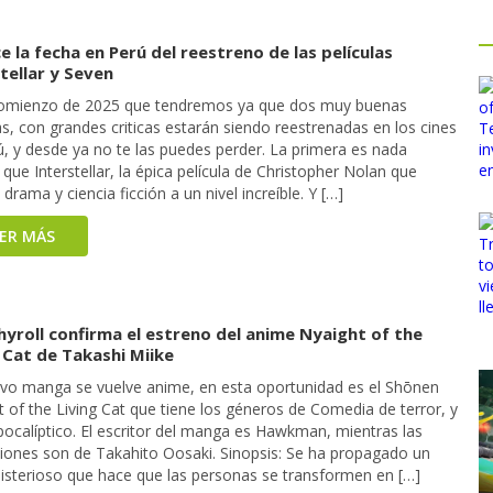
 la fecha en Perú del reestreno de las películas
tellar y Seven
omienzo de 2025 que tendremos ya que dos muy buenas
as, con grandes criticas estarán siendo reestrenadas en los cines
ú, y desde ya no te las puedes perder. La primera es nada
ue Interstellar, la épica película de Christopher Nolan que
drama y ciencia ficción a un nivel increíble. Y […]
EER MÁS
yroll confirma el estreno del anime Nyaight of the
 Cat de Takashi Miike
vo manga se vuelve anime, en esta oportunidad es el Shōnen
 of the Living Cat que tiene los géneros de Comedia de terror, y
pocalíptico. El escritor del manga es Hawkman, mientras las
aciones son de Takahito Oosaki. Sinopsis: Se ha propagado un
misterioso que hace que las personas se transformen en […]