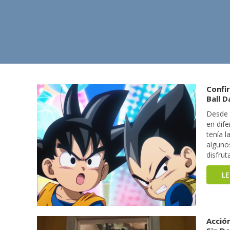
Confi
Ball 
Desde 
en dif
tenía 
alguno
disfrut
L
Acción