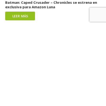
Batman: Caped Crusader – Chronicles se estrena en
exclusiva para Amazon Luna
LEER MÁS
Las ventas en formato físico de Final Fantasy VII