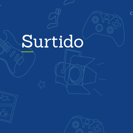
C
Surtido