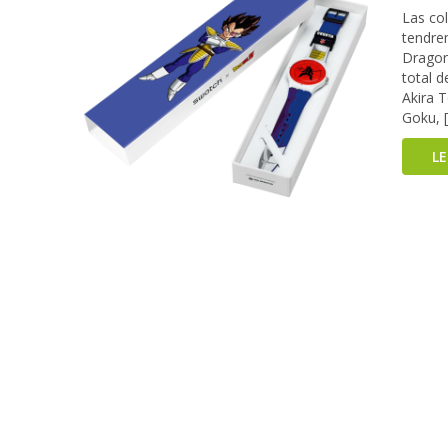
Las co
tendre
Dragon
total 
Akira 
Goku, 
L