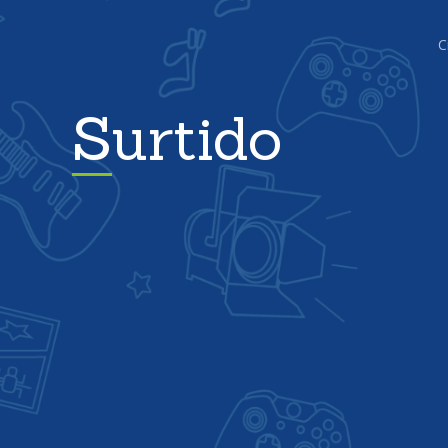
C
Surtido