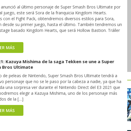
 anunció al último personaje de Super Smash Bros Ultimate por
al juego, este será Sora de la franquicia Kingdom Hearts.
 con el Fight Pack, obtendremos diversos estilos para Sora,
n desde su primer juego, hasta el último. También tendremos un
stage basado Kingdom Hearts, que será Hollow Bastion. Tráíler
EER MÁS
21: Kazuya Mishima de la saga Tekken se une a Super
 Bros Ultimate
go de peleas de Nintendo, Super Smash Bros Ultimate tendrá a
vo personaje que no se le paso por la cabeza a nadie, ya que ha
oda una sorpresa ver durante el Nintendo Direct del E3 2021 que
podremos elegir a Kazuya Mishima, uno de los personaje más
dos de la […]
EER MÁS