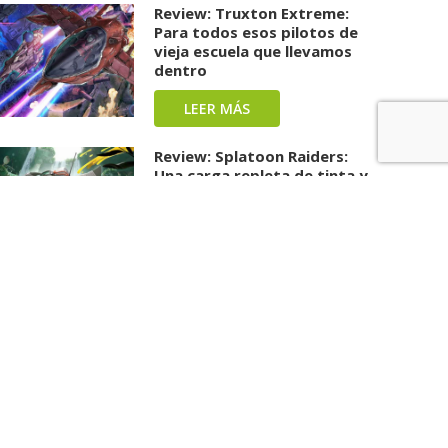
Review: Truxton Extreme:
Para todos esos pilotos de
vieja escuela que llevamos
dentro
LEER MÁS
Review: Splatoon Raiders:
Una carga repleta de tinta y
diversión ha llegado
LEER MÁS