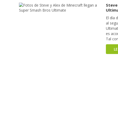
Steve
Ultim
El día
al seg
Ultimat
es aco
Tal com
L