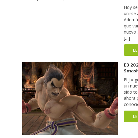
Hoy se
unirse 
Además
que va
nuevo 
[…]
L
E3 20
Smash
El jue
un nue
sido t
ahora 
conoci
L