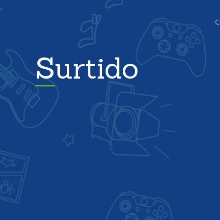
C
Surtido