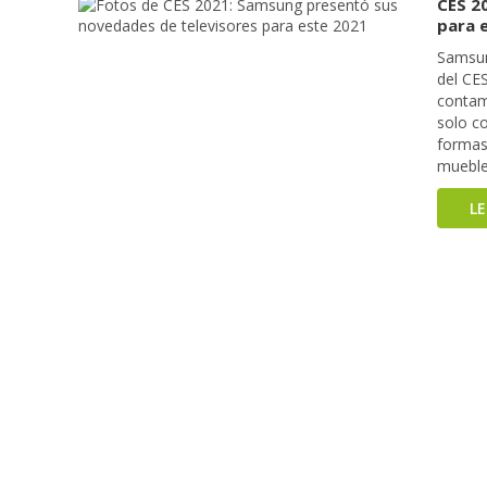
CES 2
para 
Samsun
del CE
contam
solo co
formas,
mueble
L