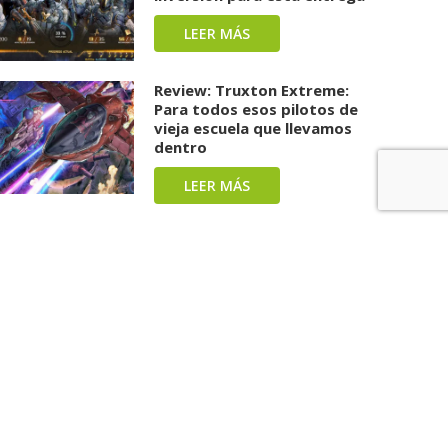
LEER MÁS
Review: Truxton Extreme:
Para todos esos pilotos de
vieja escuela que llevamos
dentro
LEER MÁS
Review: Splatoon Raiders:
Una carga repleta de tinta y
diversión ha llegado
LEER MÁS