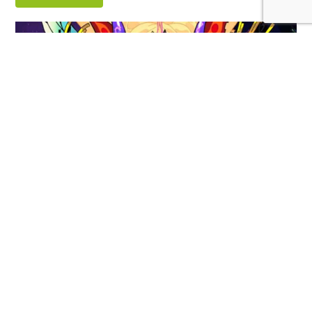
Demons’ Night Fever ya tiene fecha de lanzamiento
LEER MÁS