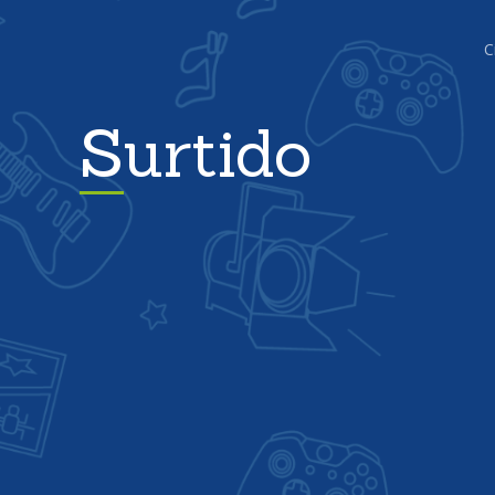
C
Surtido