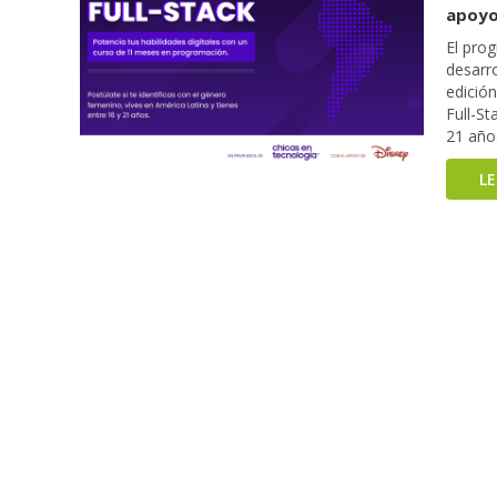
apoyo
El pro
desarro
edició
Full-S
21 año
L