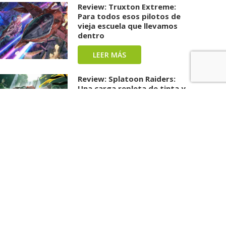
Review: Truxton Extreme:
Para todos esos pilotos de
vieja escuela que llevamos
dentro
LEER MÁS
Review: Splatoon Raiders:
Una carga repleta de tinta y
diversión ha llegado
LEER MÁS