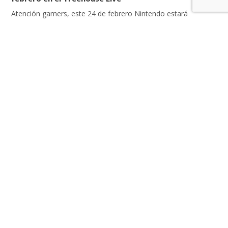
Atención gamers, este 24 de febrero Nintendo estará
anunciando un nuevo Nintendo Treehouse. Así es, a las 2 PM
PT se estará desarrollando un nuevo Direct en donde
podremos ver a Super Mario Bros. Wonder – Nintendo Switch
2 Edition + Meetup en Bellabel Park y Pokémon Pokopia. El
detalle de este evento es que […]
LEER MÁS