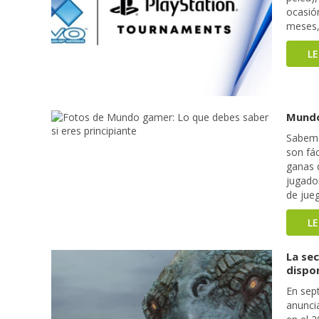
ocasió
meses,
L
Mundo
Sabemo
son fác
ganas 
jugado
de jue
L
La se
dispon
En sep
anunci