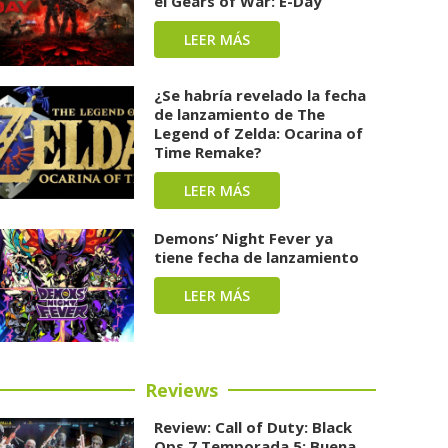
el Gears of War: E-Day
LEER MÁS
¿Se habría revelado la fecha
de lanzamiento de The
Legend of Zelda: Ocarina of
Time Remake?
LEER MÁS
Demons’ Night Fever ya
tiene fecha de lanzamiento
LEER MÁS
Reviews
Review: Call of Duty: Black
Ops 7 Temporada 5: Buena