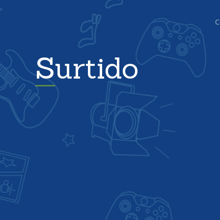
C
Surtido