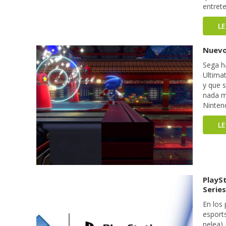
entret
L
Nuevo
Sega h
Ultimat
y que 
nada m
Ninten
L
PlayS
Series
En los
esport
pelea)