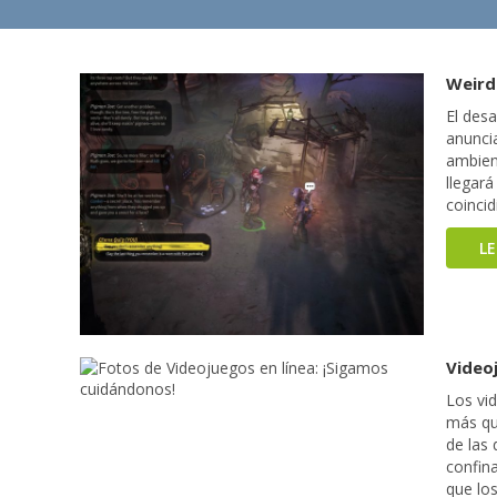
Weird
El desa
anunci
ambient
llegará
coincid
L
Video
Los vi
más que
de las 
confin
que lo