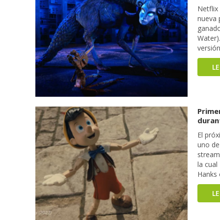
Netflix
nueva 
ganado
Water)
versión
L
Primer
durant
El pró
uno de
stream
la cua
Hanks 
L