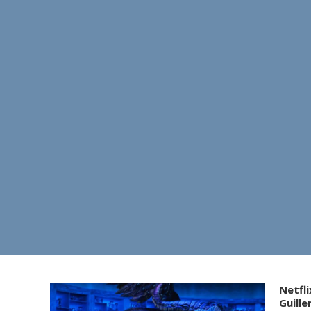
Netfli
Guill