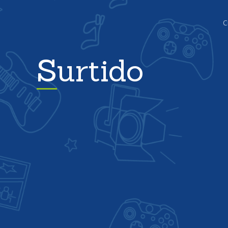
C
Surtido