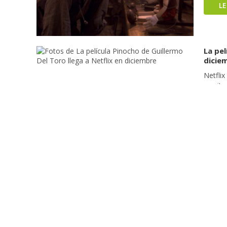
L
La pel
dicie
Netflix
escrita
del Tor
Grillo.
películ
L