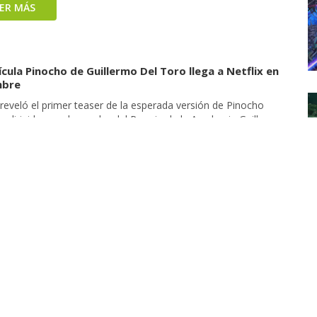
EER MÁS
ícula Pinocho de Guillermo Del Toro llega a Netflix en
mbre
 reveló el primer teaser de la esperada versión de Pinocho
 y dirigida por el ganador del Premio de la Academia Guillermo
o, la cual tendrá a Ewan McGregor en la voz principal de Pepe
 Se espera que la película llegue en diciembre de este año. En la
a ‘Pinoccho‘, del Toro reinventa el cuento […]
EER MÁS