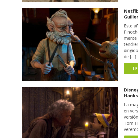
Netfli
Guill
Este a
Pinocho
mente 
tendre
dirigid
de […]
L
Disney
Hanks
La mag
en vers
versió
Tom Ha
veremo