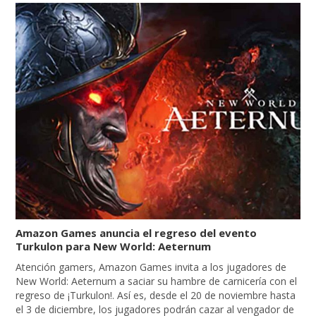
Amazon Games anuncia el regreso del evento
Turkulon para New World: Aeternum
Atención gamers, Amazon Games invita a los jugadores de
New World: Aeternum a saciar su hambre de carnicería con el
regreso de ¡Turkulon!. Así es, desde el 20 de noviembre hasta
el 3 de diciembre, los jugadores podrán cazar al vengador de