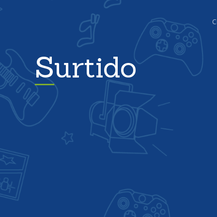
C
Surtido