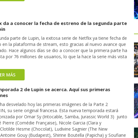
x da a conocer la fecha de estreno de la segunda parte
pin
nda parte de Lupin, la exitosa serie de Netflix ya tiene fecha de
o en la plataforma de stream, esto gracias al nuevo avance que
ado. Hace algunos días se dio a conocer que la primera parte ha
sta por 76 millones de usuarios, lo que la hace la serie más vista
EER MÁS
mporada 2 de Lupin se acerca. Aquí sus primeras
nes
x ha desvelado hoy las primeras imágenes de la Parte 2
IN, su serie original francesa. Esta nueva temporada estará
onizada por Omar Sy (Intocable, Samba, Jurassic World 3) junto
 Pierre (Comédie Française), Nicole Garcia (Clara y
 Clotilde Hesme (Chocolat), Ludivine Sagnier (The New
 Antoine Gouy (Budapest), Shirine Boutella (Papicha) y Soufiane