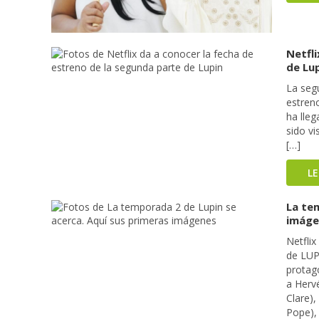
Netfli
de Lu
La segu
estren
ha lleg
sido vi
[…]
L
La te
imáge
Netfli
de LUP
protag
a Hervé
Clare),
Pope),