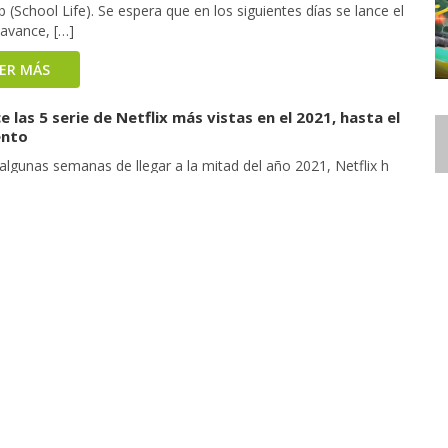
 (School Life). Se espera que en los siguientes días se lance el
 avance, […]
EER MÁS
 las 5 serie de Netflix más vistas en el 2021, hasta el
nto
algunas semanas de llegar a la mitad del año 2021, Netflix h
 conocer algunos números de vistas de sus series originales que
 ido estrenando en estos meses, desde ya hay muchas
sas en este top 5. Desde ya recordar que la plataforma de
 tuvo que posponer algunos estrenos, […]
EER MÁS
e los próximos proyectos, que se dieron a conocer en
ON NETFLIX
os días se dio el evento digital Next On Netflix para Perú y
américa, donde la plataforma de stream dio a conocer los