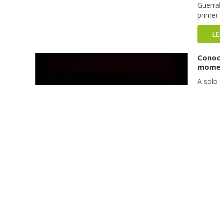
Guerrab
primer
L
Conoce
mome
A solo 
dado a
se han
sorpre
stream
L
Conoc
NEXT 
Hace un
Latino