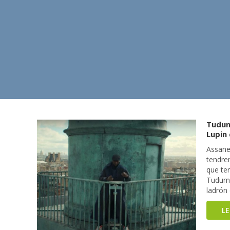
Tudum 
Lupin
Assane
tendrem
que te
Tudum 2
ladrón 
L