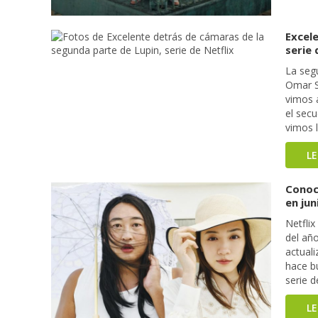
Excel
serie 
La seg
Omar Sy
vimos 
el sec
vimos 
L
Conoc
en jun
Netflix
del añ
actual
hace bu
serie 
L