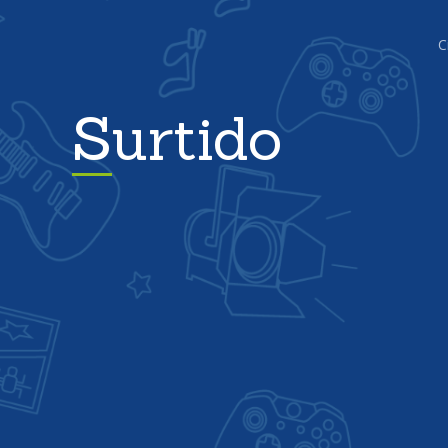
C
Surtido