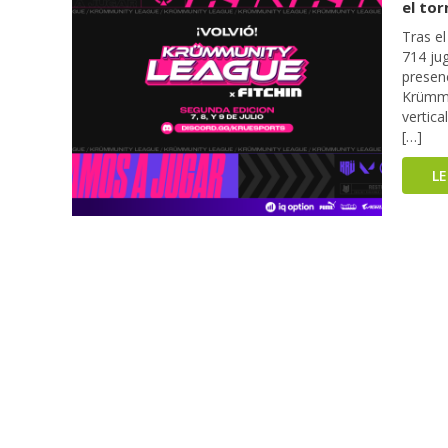
el to
Tras el
714 ju
presenc
Krümmu
vertic
[…]
L