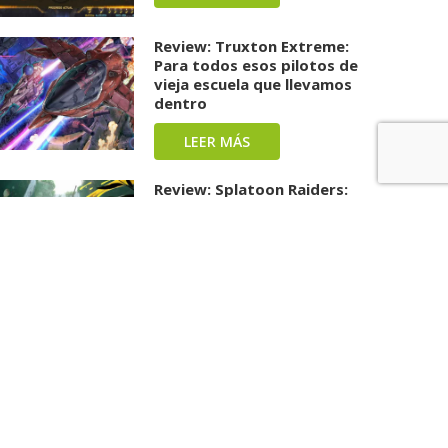
Review: Truxton Extreme:
Para todos esos pilotos de
vieja escuela que llevamos
dentro
LEER MÁS
Review: Splatoon Raiders:
Una carga repleta de tinta y
diversión ha llegado
LEER MÁS