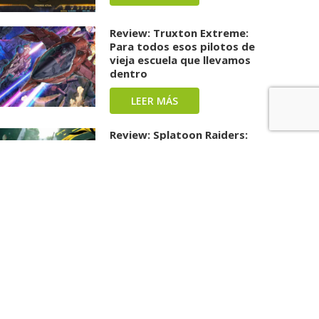
Review: Truxton Extreme:
Para todos esos pilotos de
vieja escuela que llevamos
dentro
LEER MÁS
Review: Splatoon Raiders:
Una carga repleta de tinta y
diversión ha llegado
LEER MÁS