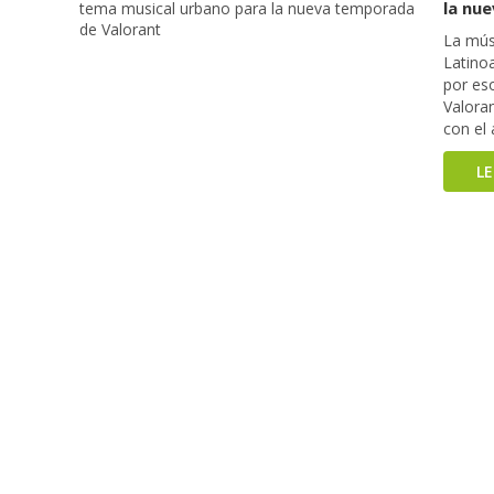
la nu
La mús
Latino
por es
Valora
con el
L