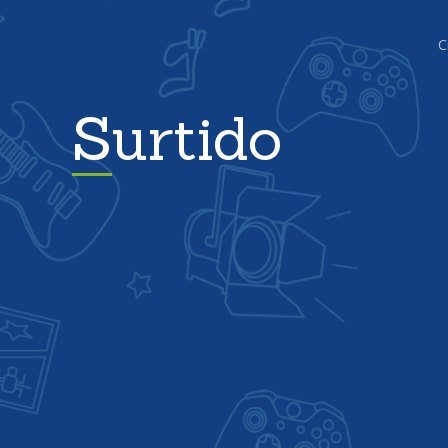
C
Surtido