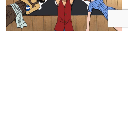
Netflix: ¡Echa un vistazo a los animes que llegan en
febrero del 2021
Llega febrero y con esto se renueva el contenido que nos
traerá Netflix en el segundo mes del 2021, aquí dejamos la
lista de las series y película de anime que podremos ver desde
las fechas en que serán estrenadas. Así habló Kishibe Rohan
(18/2/2021) Es una OVA que forma parte del universo de la
[…]
LEER MÁS