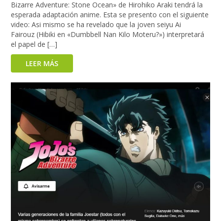
Bizarre Adventure: Stone Ocean» de Hirohiko Araki tendrá la
esperada adaptación anime. Esta se presento con el siguiente
video: Asi mismo se ha revelado que la joven seiyu Ai
Fairouz (Hibiki en «Dumbbell Nan Kilo Moteru?») interpretará
el papel de […]
LEER MÁS