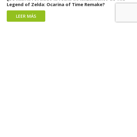
Legend of Zelda: Ocarina of Time Remake?
LEER MÁS
Demons’ Night Fever ya tiene fecha de lanzamiento