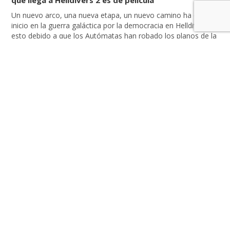
que llega a Helldivers 2 es de película
Un nuevo arco, una nueva etapa, un nuevo camino ha dado
inicio en la guerra galáctica por la democracia en Helldivers 2,
esto debido a que los Autómatas han robado los planos de la
estación espacial Estrella de la Paz de Supertierra. Debido a
esto, la estación espacial se encuentra en las manos
equivocadas, por lo […]
LEER MÁS