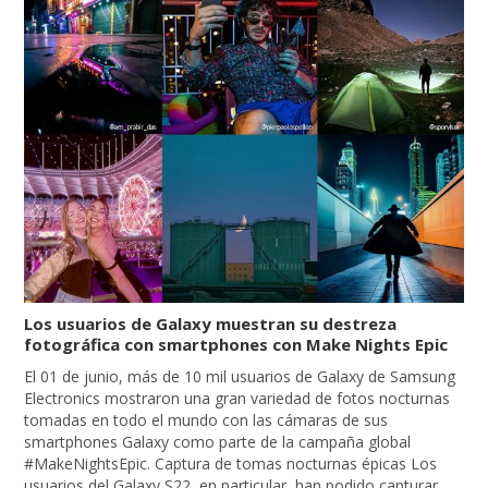
Los usuarios de Galaxy muestran su destreza
fotográfica con smartphones con Make Nights Epic
El 01 de junio, más de 10 mil usuarios de Galaxy de Samsung
Electronics mostraron una gran variedad de fotos nocturnas
tomadas en todo el mundo con las cámaras de sus
smartphones Galaxy como parte de la campaña global
#MakeNightsEpic. Captura de tomas nocturnas épicas Los
usuarios del Galaxy S22, en particular, han podido capturar