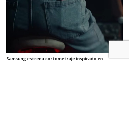
Samsung estrena cortometraje inspirado en
‘Stranger Things’ con Galaxy S22 Ultra
En su última colaboración con Netflix, Samsung aprovecha al
máximo las funciones Nightography del S22 Ultra para
celebrar el estreno de la cuarta temporada de la serie.
Samsung presentó Make STRANGER Nights Epic, un
cortometraje que aprovecha los recursos avanzados de la
cámara Nightography del Galaxy S22 Ultra para rendir
homenaje a la popular serie […]
LEER MÁS