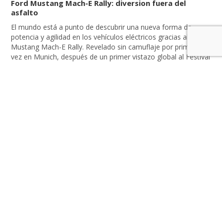
Ford Mustang Mach-E Rally: diversion fuera del
asfalto
El mundo está a punto de descubrir una nueva forma de
potencia y agilidad en los vehículos eléctricos gracias al Ford
Mustang Mach-E Rally. Revelado sin camuflaje por primera
vez en Munich, después de un primer vistazo global al Festival
de la Velocidad de Goodwood a principios de este año.
Mustang Mach-E Rally se une […]
LEER MÁS