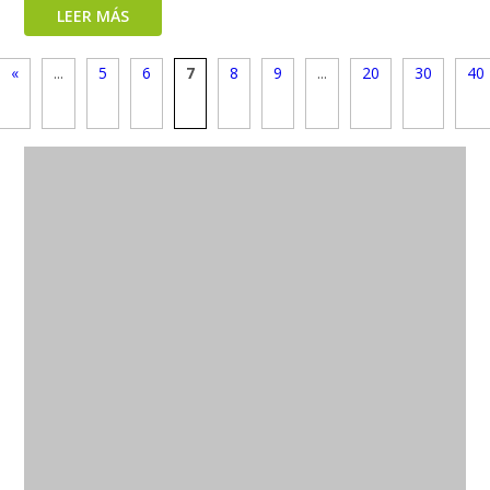
LEER MÁS
«
...
5
6
7
8
9
...
20
30
40