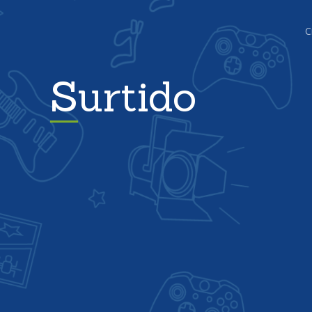
C
Surtido