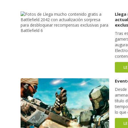
Llega
actua
exclus
Tras e
gamers 
augura 
Electr
conteni
L
Event
Desde 
amenaza
título
tiempo
lo que 
L