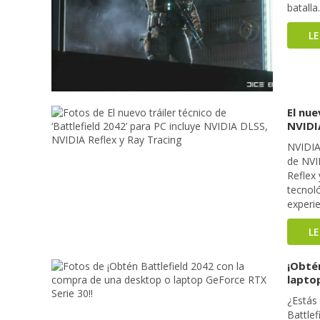
batalla
L
El nue
NVIDI
NVIDIA
de NVI
Reflex 
tecnoló
experie
L
¡Obté
laptop
¿Estás 
Battle