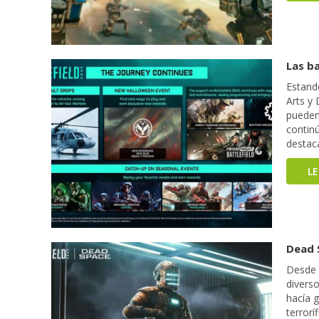
Las ba
Estando
Arts y
pueden 
contin
destaca
L
Dead 
Desde q
divers
hacía g
terror