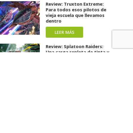
Review: Truxton Extreme:
Para todos esos pilotos de
vieja escuela que llevamos
dentro
LEER MÁS
Review: Splatoon Raiders:
Una carga repleta de tinta y
diversión ha llegado
LEER MÁS