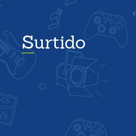
C
Surtido