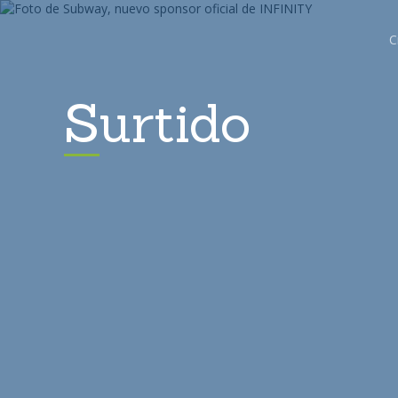
C
Surtido