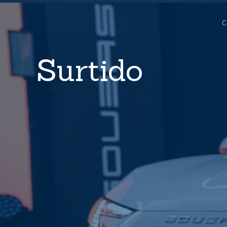
C
Surtido