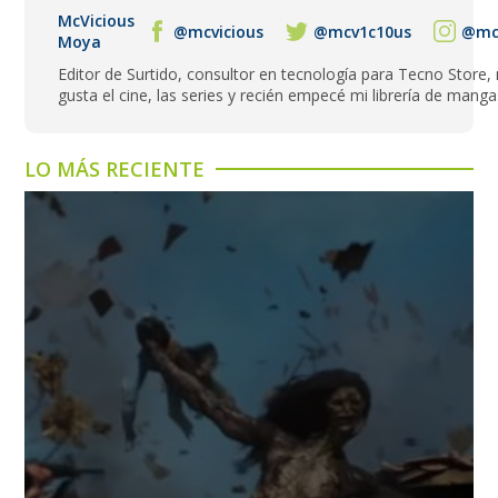
McVicious
@mcvicious
@mcv1c10us
@mcv
Moya
Editor de Surtido, consultor en tecnología para Tecno Store,
gusta el cine, las series y recién empecé mi librería de manga
LO MÁS RECIENTE