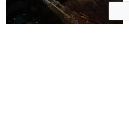
El director de Assassin’s Creed Valhalla
regresa a Ubisoft y volverá a trabajar en
la saga
COMENTARIOS