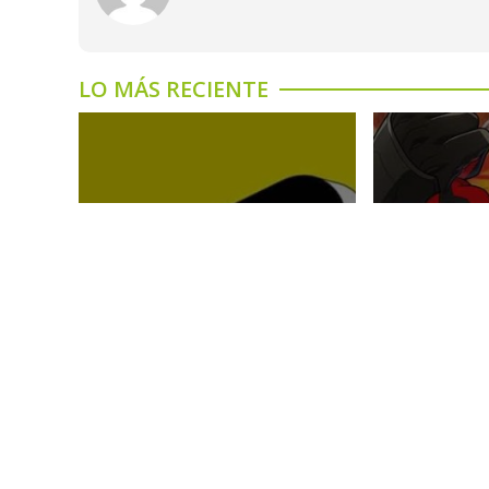
LO MÁS RECIENTE
Se habría
persona
Llega un nuevo tráiler de
Marvel T