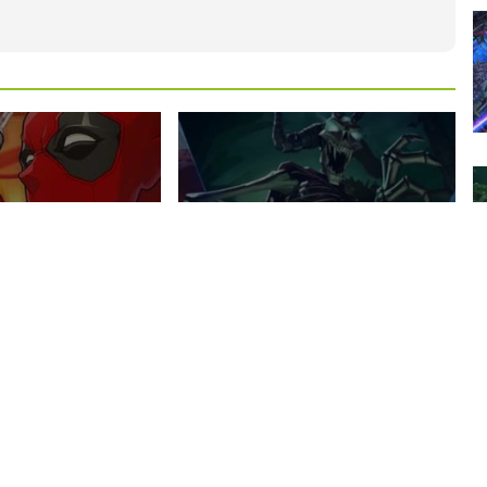
Serious Sam:
n revelado más
Shatterverse, una nueva
jes DLC para
versión cooperativa del
okon: Fighting
clásico FPS, llegará este