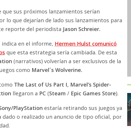
e que sus próximos lanzamientos serían
por lo que dejarían de lado sus lanzamientos para
te reporte del periodista
Jason Schreier.
 indica en el informe,
Hermen Hulst comunicó
os
que esta estrategia sería cambiada. De esta
ation
(narrativos) volverían a ser exclusivos de la
n juegos como
Marvel´s Wolverine.
s como
The Last of Us Part I, Marvel’s Spider-
ction
llegaron a
PC
(
Steam
/
Epic Games Store
).
Sony/PlayStation
estaría retirando sus juegos ya
 dado o realizado un anuncio de tipo oficial, por
dad.