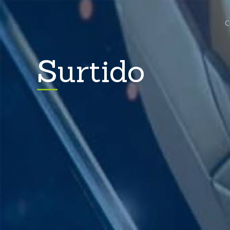
C
Surtido