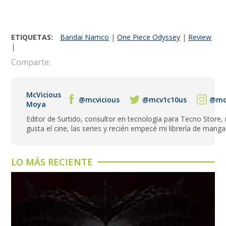
ETIQUETAS:
Bandai Namco
|
One Piece Odyssey
|
Review
|
Comparte:
McVicious
@mcvicious
@mcv1c10us
@mcv
Moya
Editor de Surtido, consultor en tecnología para Tecno Store,
gusta el cine, las series y recién empecé mi librería de manga
LO MÁS RECIENTE