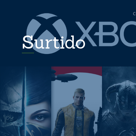
C
Surtido