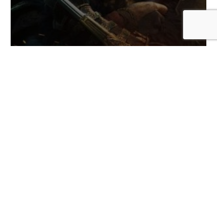
El director de Assassin’s Creed Valhalla
regresa a Ubisoft y volverá a trabajar en
la saga
COMENTARIOS