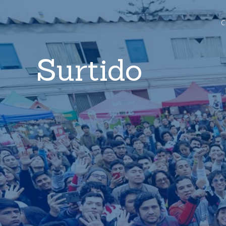
C
Surtido