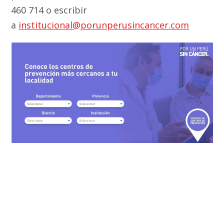
460 714 o escribir
a
institucional@porunperusincancer.com