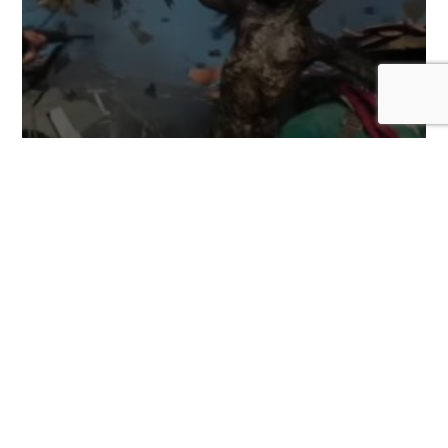
El director Na Hong-jin entra a la ciencia
ficción con HOPE, aquí su espectacular
tráiler