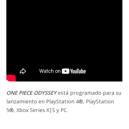
ONE PIECE ODYSSEY
está programado para su
lanzamiento en PlayStation 4®, PlayStation
5®, Xbox Series X|S y PC.