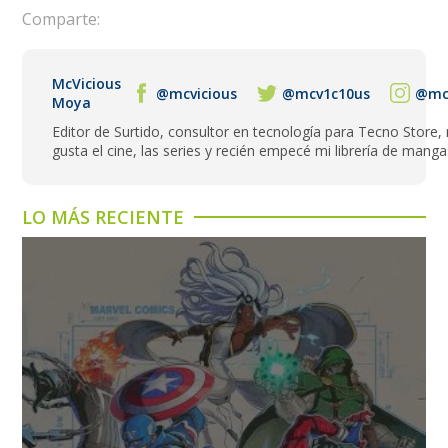
Comparte:
McVicious
@mcvicious
@mcv1c10us
@mcv
Moya
Editor de Surtido, consultor en tecnología para Tecno Store,
gusta el cine, las series y recién empecé mi librería de manga
LO MÁS RECIENTE