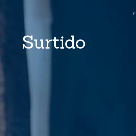
C
Surtido