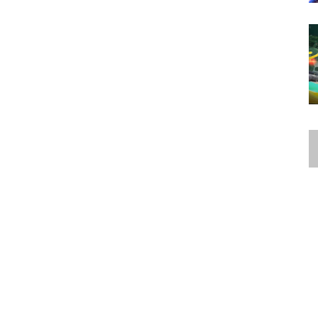
itch 2
|