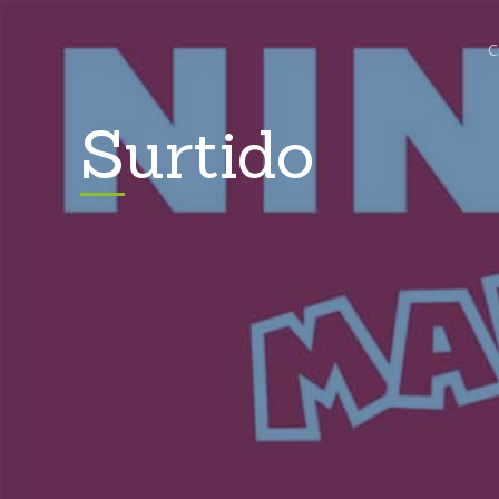
C
Surtido