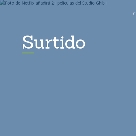
C
Surtido