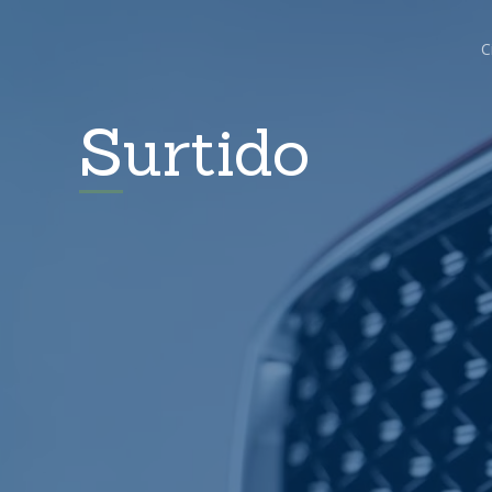
C
Surtido