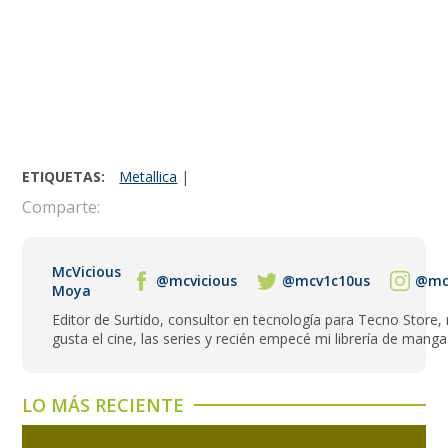
ETIQUETAS:
Metallica
|
Comparte:
McVicious
@mcvicious
@mcv1c10us
@mcv
Moya
Editor de Surtido, consultor en tecnología para Tecno Store,
gusta el cine, las series y recién empecé mi librería de manga
LO MÁS RECIENTE