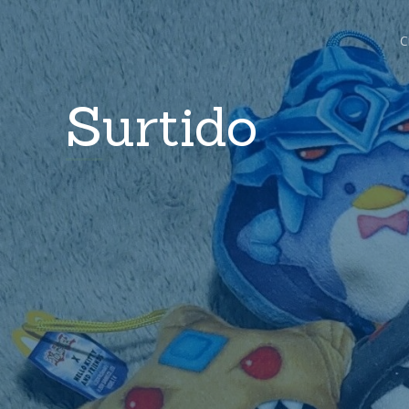
C
Surtido