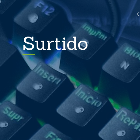
C
Surtido