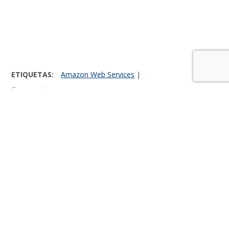
ETIQUETAS:
Amazon Web Services
|
Comparte:
El Juguero
LO MÁS RECIENTE